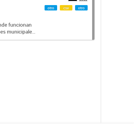
otro
csv
otro
onde funcionan
des municipales
 de ubicación,