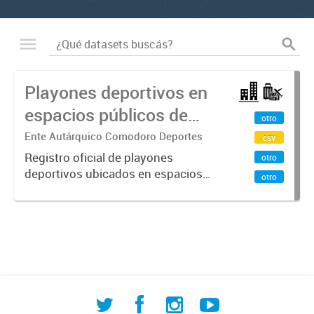
Playones deportivos en
espacios públicos de
otro
Comodoro Rivadavia
Ente Autárquico Comodoro Deportes
csv
Registro oficial de playones
otro
deportivos ubicados en espacios
otro
públicos de Comodoro Rivadavia
resultado del relevamiento conjunto
entre la Dirección de Investigación
Territorial, la Dirección General...