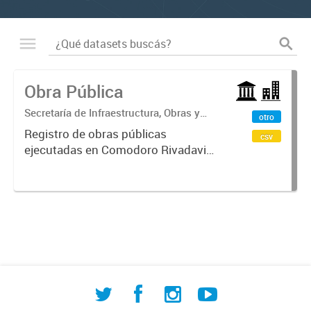
Obra Pública
Secretaría de Infraestructura, Obras y
otro
Servicios Públicos
Registro de obras públicas
csv
ejecutadas en Comodoro Rivadavia,
con información sobre procesos de
contratación, empresas
adjudicatarias y montos
involucrados. Incluye datos de
licitaciones públicas,...