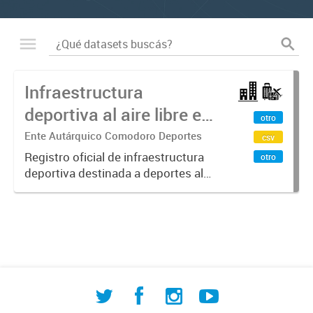
Infraestructura
deportiva al aire libre en
otro
Comodoro Rivadavia
Ente Autárquico Comodoro Deportes
csv
Registro oficial de infraestructura
otro
deportiva destinada a deportes al
aire libre en Comodoro Rivadavia
elaborado por la Dirección de
Investigación Territorial. Incluye
instalaciones de atletismo,...