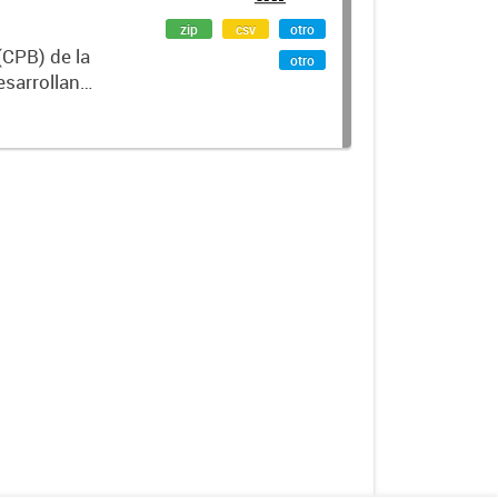
zip
csv
otro
(CPB) de la
otro
esarrollan
idad,