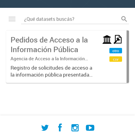
Pedidos de Acceso a la
Información Pública
otro
Agencia de Acceso a la Información
csv
Pública
Registro de solicitudes de acceso a
la información pública presentadas
ante la Agencia de AIP de la
Municipalidad de Comodoro
Rivadavia, en cumplimiento de la
Ordenanza N° 4388/93 y
normativa...