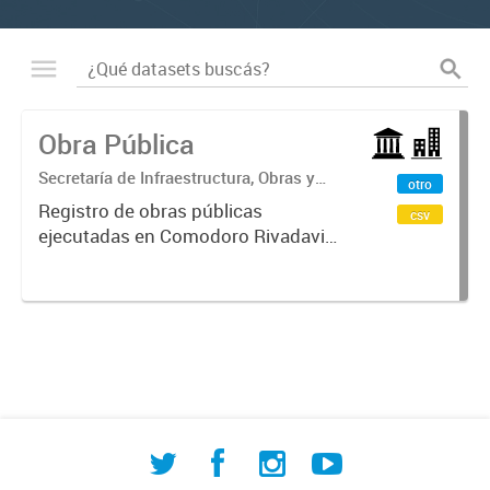
Obra Pública
Secretaría de Infraestructura, Obras y
otro
Servicios Públicos
Registro de obras públicas
csv
ejecutadas en Comodoro Rivadavia,
con información sobre procesos de
contratación, empresas
adjudicatarias y montos
involucrados. Incluye datos de
licitaciones públicas,...