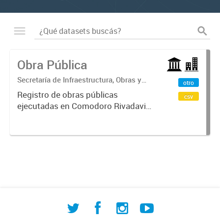
Obra Pública
Secretaría de Infraestructura, Obras y
otro
Servicios Públicos
Registro de obras públicas
csv
ejecutadas en Comodoro Rivadavia,
con información sobre procesos de
contratación, empresas
adjudicatarias y montos
involucrados. Incluye datos de
licitaciones públicas,...