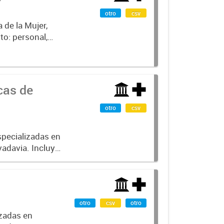
otro
csv
 de la Mujer,
to: personal,
te analizar la
cas de
otro
csv
specializadas en
vadavia. Incluye
y servicios
otro
csv
otro
izadas en