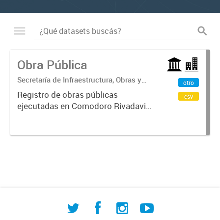
Obra Pública
Secretaría de Infraestructura, Obras y
otro
Servicios Públicos
Registro de obras públicas
csv
ejecutadas en Comodoro Rivadavia,
con información sobre procesos de
contratación, empresas
adjudicatarias y montos
involucrados. Incluye datos de
licitaciones públicas,...