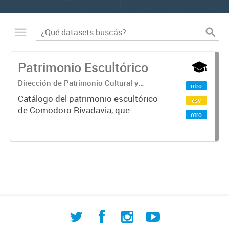
Patrimonio Escultórico
Dirección de Patrimonio Cultural y
otro
Natural. Dirección General de Gestión
Catálogo del patrimonio escultórico
csv
Interinstitucional y Patrimonial
de Comodoro Rivadavia, que
otro
incluye bustos, esculturas, obras de
arte, monolitos y cenotafios
emplazados en el ejido municipal. El
relevamiento inicial fue...