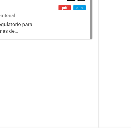
pdf
otro
ritorial
gulatorio para
emas de
a municipal.