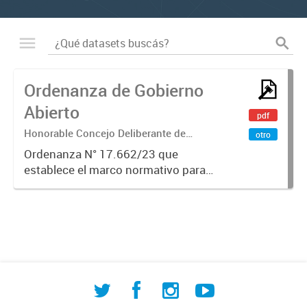
Ordenanza de Gobierno
Abierto
pdf
Honorable Concejo Deliberante de
otro
Comodoro Rivadavia
Ordenanza N° 17.662/23 que
establece el marco normativo para
la implementación de políticas de
Gobierno Abierto en la
Municipalidad de Comodoro
Rivadavia. Regula los principios de
transparencia,...