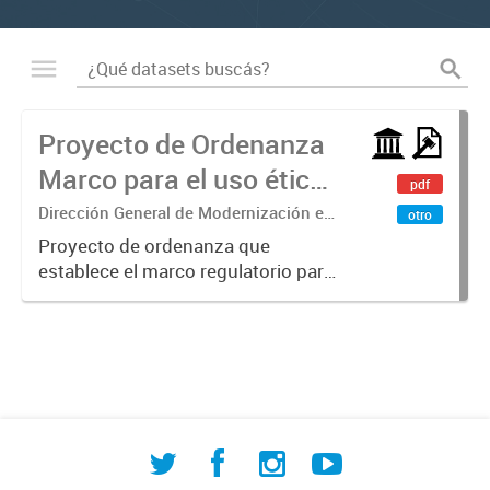
Proyecto de Ordenanza
Marco para el uso ético
pdf
de la IA
Dirección General de Modernización e
otro
Investigación Territorial
Proyecto de ordenanza que
establece el marco regulatorio para
el uso ético, transparente y
responsable de sistemas de
Inteligencia Artificial en la
administración pública municipal.
Define principios...