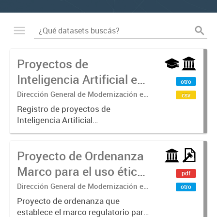
Proyectos de
Inteligencia Artificial en
otro
la administración
Dirección General de Modernización e
csv
Investigación Territorial
pública municipal
Registro de proyectos de
Inteligencia Artificial
implementados en la
administración pública de
Proyecto de Ordenanza
Comodoro Rivadavia. Incluye
información detallada de nombre,
Marco para el uso ético
pdf
descripción, área responsable,
de la IA
Dirección General de Modernización e
área...
otro
Investigación Territorial
Proyecto de ordenanza que
establece el marco regulatorio para